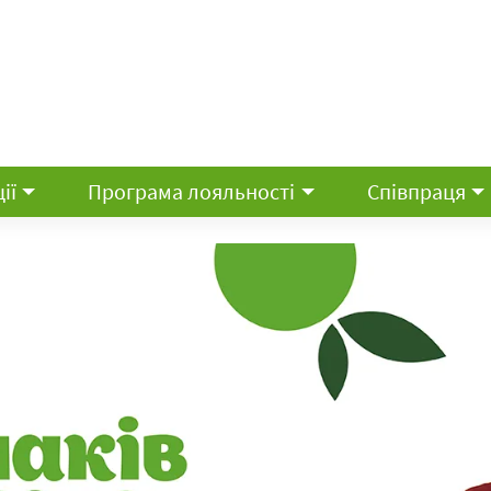
ії
Програма лояльності
Співпраця