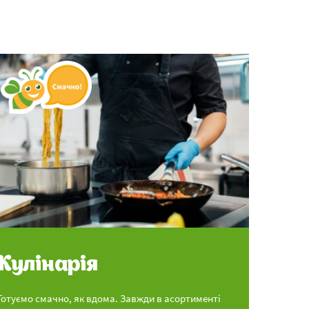
Кулінарія
Готуємо смачно, як вдома. Завжди в асортименті