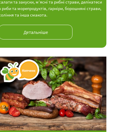
салати та закуски, м’ясні та рибні страви, делікатеси
з риби та морепродуктів, гарніри, борошняні страви,
соління та інша смакота.
Детальніше