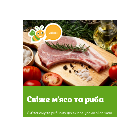
Свіже м’ясо та риба
У м’ясному та рибному цехах працюємо зі свіжою