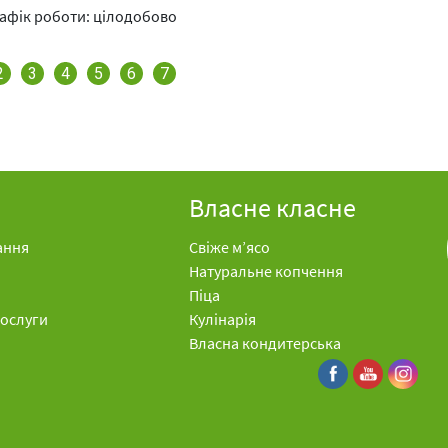
афік роботи: цілодобово
2
3
4
5
6
7
Власне класне
ання
Свіже м’ясо
Натуральне копчення
Піца
послуги
Кулінарія
Власна кондитерська