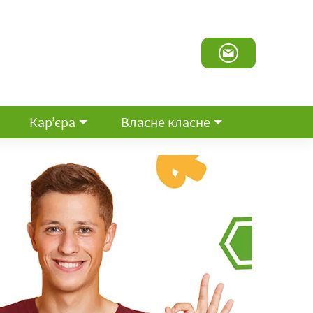
Кар’єра
Власне класне