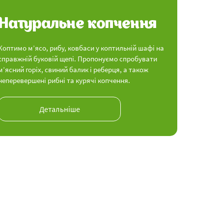
Натуральне копчення
Коптимо м’ясо, рибу, ковбаси у коптильній шафі на
справжній буковій щепі. Пропонуємо спробувати
м’ясний горіх, свиний балик і реберця, а також
неперевершені рибні та курячі копчення.
Детальніше