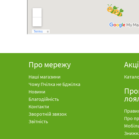
Про мережу
Акці
Наші магазини
Катало
Чому Пчілка не Бджілка
Про
Новини
лоя
Благодійність
Контакти
Прави
Зворотній звязок
Про п
Звітність
Мобіл
Знижк