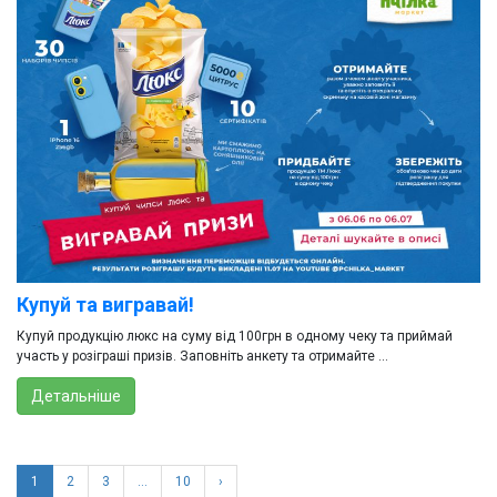
Купуй та вигравай!
Купуй продукцію люкс на суму від 100грн в одному чеку та приймай
участь у розіграші призів. Заповніть анкету та отримайте ...
Детальніше
1
2
3
…
10
›