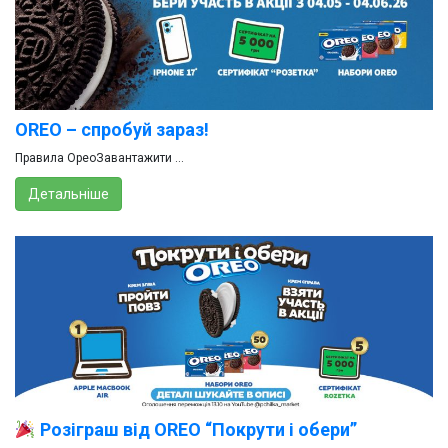
OREO – спробуй зараз!
Правила ОреоЗавантажити ...
Детальніше
Розіграш від OREO “Покрути і обери”