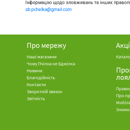
Інформацію щодо зловживань та інших правопор
sb.pchelka@gmail.com
Про мережу
Акці
Наші магазини
Катало
Чому Пчілка не Бджілка
Про
Новини
лоя
Благодійність
Контакти
Прави
Зворотній звязок
Про п
Звітність
Мобіл
Знижк