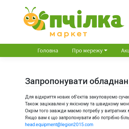
Skip
to
content
Головна
Про мережу
Акц
Запропонувати обладнан
Для відкриття нових об’єктів закуповуємо сучас
Також зацікавлені у якісному та швидкому монта
Окрім того завжди маємо потребу у витратних м
Якщо вам є що запропонувати або потрібно біл
head.equipment@legion2015.com