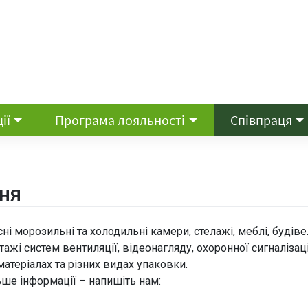
ії
Програма лояльності
Співпраця
ня
ні морозильні та холодильні камери, стелажі, меблі, будіве
жі систем вентиляції, відеонагляду, охоронної сигналізаці
атеріалах та різних видах упаковки.
ьше інформації – напишіть нам: