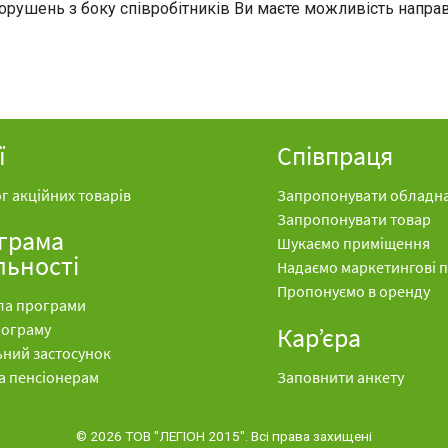
ушень з боку співробітників Ви маєте можливість направи
ї
Співпраця
г акційних товарів
Запропонувати обладн
Запропонувати товар
грама
Шукаємо приміщення
льності
Надаємо маркетингові 
Пропонуємо в оренду
ла програми
рограму
Кар’єра
ьний застосунок
а пенсіонерам
Заповнити анкету
© 2026
ТОВ "ЛЕГІОН 2015". Всі права захищені