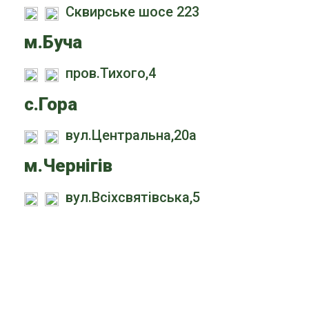
Сквирське шосе 223
м.Буча
пров.Тихого,4
с.Гора
вул.Центральна,20а
м.Чернігів
вул.Всіхсвятівська,5