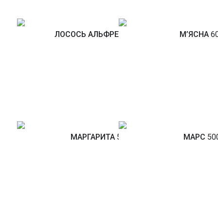
ЛОСОСЬ АЛЬФРЕДО
500Г
М’ЯСНА
6
МАРГАРИТА
500Г
МАРС
50