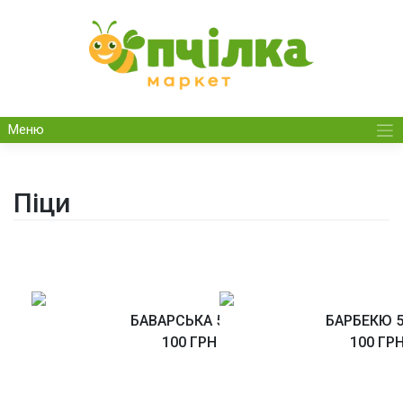
Skip
to
content
Меню
Піци
БАВАРСЬКА 500Г
БАРБЕКЮ 5
100 ГРН
100 ГР