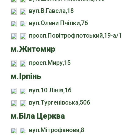
вул.В.Гавела,18
вул.Олени Пчілки,7б
просп.Повітрофлотський,19-а/1
м.Житомир
просп.Миру,15
м.Ірпінь
вул.10 Лінія,1б
вул.Тургенівська,50б
м.Біла Церква
вул.Мітрофанова,8