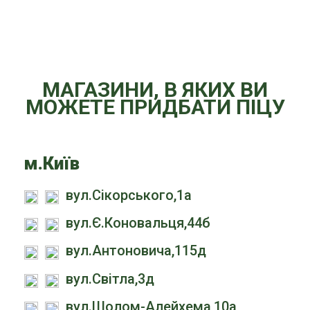
МАГАЗИНИ, В ЯКИХ ВИ
МОЖЕТЕ ПРИДБАТИ ПІЦУ
м.Київ
вул.Сікорського,1а
вул.Є.Коновальця,44б
вул.Антоновича,115д
вул.Світла,3д
вул.Шолом-Алейхема,10а