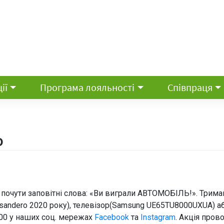
ії
Програма лояльності
Співпраця
о
 почути заповітні слова: «Ви виграли АВТОМОБІЛЬ!». Тримай
 sandero 2020 року), телевізор(Samsung UE65TU8000UXUA) аб
9:00 у наших соц. мережах
Facebook
та
Instagram
. Акція прово