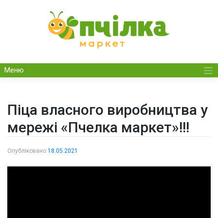
Skip
to
content
Меню
Піца власного виробництва у
мережі «Пчелка маркет»!!!
Опубліковано
18.05.2021